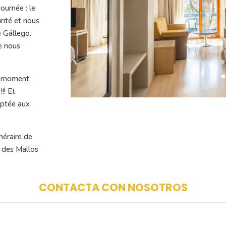
ournée : le
rité et nous
e Gállego.
e nous
un moment
!! Et
aptée aux
néraire de
é des Mallos
CONTACTA CON NOSOTROS