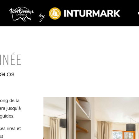
NNÉE
IGLOS
long de la
ra jusqu’à
guides.
es rires et
us