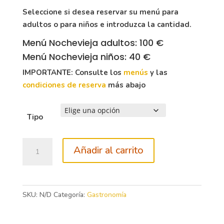
hasta
Seleccione si desea reservar su menú para
100,00€
adultos o para niños e introduzca la cantidad.
Menú Nochevieja adultos: 100 €
Menú Nochevieja niños: 40 €
IMPORTANTE: Consulte los
menús
y las
condiciones de reserva
más abajo
Tipo
Cena
Añadir al carrito
de
Nochevieja
2025
en
SKU:
N/D
Categoría:
Gastronomía
Gran
Hotel